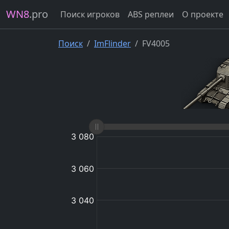
WN8
.pro
Поиск игроков
ABS реплеи
О проекте
Поиск
ImFlinder
FV4005