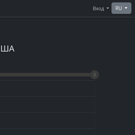
RU
Вход
 США