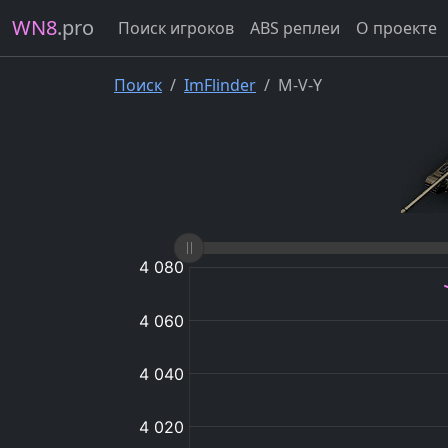
WN8
.pro
Поиск игроков
ABS реплеи
О проекте
Поиск
ImFlinder
M-V-Y