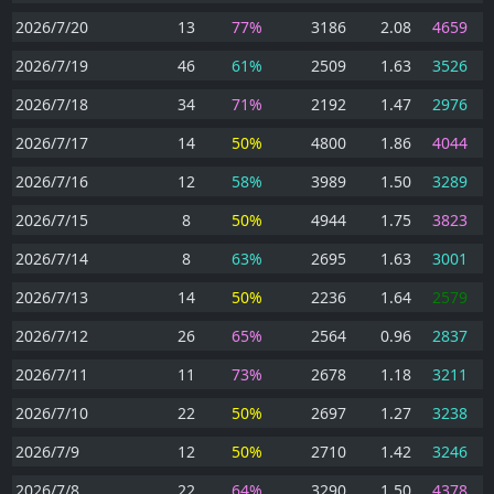
2026/7/20
13
77%
3186
2.08
4659
2026/7/19
46
61%
2509
1.63
3526
2026/7/18
34
71%
2192
1.47
2976
2026/7/17
14
50%
4800
1.86
4044
2026/7/16
12
58%
3989
1.50
3289
2026/7/15
8
50%
4944
1.75
3823
2026/7/14
8
63%
2695
1.63
3001
2026/7/13
14
50%
2236
1.64
2579
2026/7/12
26
65%
2564
0.96
2837
2026/7/11
11
73%
2678
1.18
3211
2026/7/10
22
50%
2697
1.27
3238
2026/7/9
12
50%
2710
1.42
3246
2026/7/8
22
64%
3290
1.50
4378